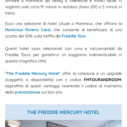
Arrivare a Montreux da Vevey o Villeneuve è molto facile: ci
vogliono solo circa 15 minuti in autobus (linea 201) o 5 minuti in
treno.
Ecco una selezione di hotel situati a Montreux, che offrono la
Montreux Riviera Card
, che consente di beneficiare di uno
sconto del 50% sulla tariffa del
Freddie Tour
.
Questi hotel sono selezionati con cura e raccomandati da
Freddie Tours per garantirvi un soggiorno indimenticabile in
questa magnifica città.
"
The Freddie Mercury Hotel
" offre la colazione e un upgrade
(soggetto a disponibilità) con il codice
FMTOURANDROOM
.
Approfitta di questi vantaggi inserendo il codice al momento
della
prenotazione
sul loro sito.
THE FREDDIE MERCURY HOTEL